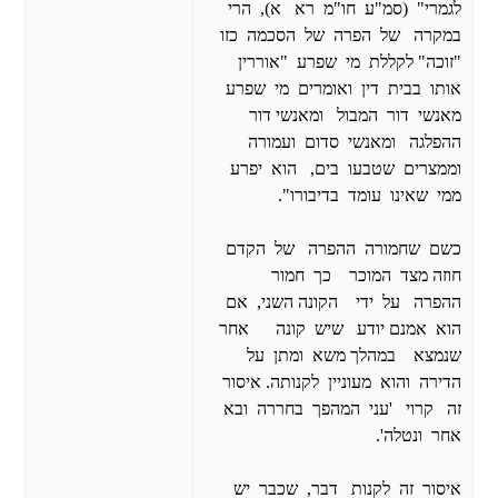
לגמרי" (סמ"ע חו"מ רא א), הרי
במקרה של הפרה של הסכמה כזו
"זוכה" לקללת מי שפרע "אוררין
אותו בבית דין ואומרים מי שפרע
מאנשי דור המבול ומאנשי דור
ההפלגה ומאנשי סדום ועמורה
וממצרים שטבעו בים, הוא יפרע
ממי שאינו עומד בדיבורו".
כשם שחמורה ההפרה של הקדם
חוזה מצד המוכר כך חמור
ההפרה על ידי הקונה השני, אם
הוא אמנם יודע שיש קונה אחר
שנמצא במהלך משא ומתן על
הדירה והוא מעוניין לקנותה. איסור
זה קרוי 'עני המהפך בחררה ובא
אחר ונטלה'.
איסור זה לקנות דבר, שכבר יש