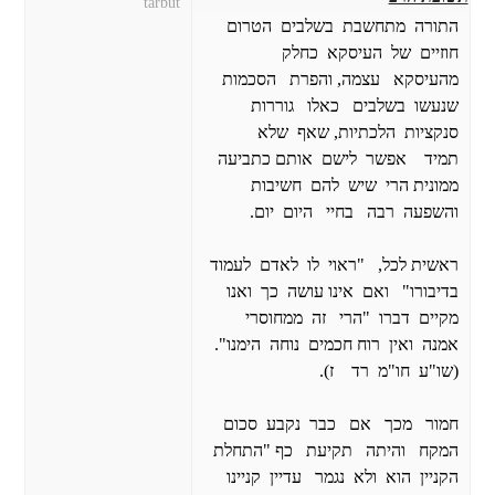
tarbut
התורה מתחשבת בשלבים הטרום
חוזיים של העיסקא כחלק
מהעיסקא עצמה, והפרת הסכמות
שנעשו בשלבים כאלו גוררות
סנקציות הלכתיות, שאף שלא
תמיד אפשר לישם אותם כתביעה
ממונית הרי שיש להם חשיבות
והשפעה רבה בחיי היום יום.
ראשית לכל, "ראוי לו לאדם לעמוד
בדיבורו" ואם אינו עושה כך ואנו
מקיים דברו "הרי זה ממחוסרי
אמנה ואין רוח חכמים נוחה הימנו".
(שו"ע חו"מ רד ז).
חמור מכך אם כבר נקבע סכום
המקח והיתה תקיעת כף "התחלת
הקניין הוא ולא נגמר עדיין קניינו