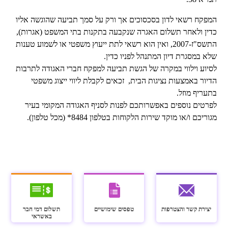
המפקח רשאי לדון בסכסוכים אך ורק על סמך תביעה שהוגשה אליו
כדין ולאחר תשלום האגרה שנקבעה בתקנות בתי המשפט (אגרות),
התשס"ז-2007, ואין הוא רשאי לתת ייעוץ משפטי או לשמוע טענות
שלא במסגרת דיון המתנהל לפניו כדין.
לסיוע וילווי במקרה של הגשת תביעה למפקח חברי האגודה לתרבות
הדיור באמצעות נציגות הבית, זכאים לקבלת ליווי ייצוג משפטי
בתעריף מוזל.
לפרטים נוספים באפשרותכם לפנות לסניף האגודה המקומי בעיר
מגוריכם ו/או מוקד שירות הלקוחות בטלפון 8484* (מכל טלפון).
יצירת קשר והצטרפות
טפסים שימושיים
תשלום דמי חבר
באשראי