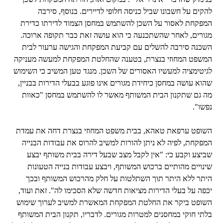
להקים על חשבונו שביל כניסה חלופי לדיירים. בנוסף, סירבה
המפקחת לאסור על השכן להשתמש במחסן הצמוד לדירתו כדירת
מגורים, לאחר שהשתכנעה כי הוא עושה זאת כבר תקופה ארוכה.
השכנה סירבה להשלים עם קביעת המפקחת והגישה ערעור לבית
המשפט המחוזי בנצרת, בטענה שהחלטת המפקחת למעשה מעניקה
לגיטימציה למעשיו האסורים של השכן. מנגד טען המשיב כי השימוש
שהוא עושה במחסן כיחידת מגורים אינו פוגע בבעלי הדירות בבניין,
מה גם שתקנון הבית המשותף מאשר לו להשתמש במחסן "כאוות
נפשו".
השופט ערפאת טאהא, בבית משפט המחוזי בנצרת דחה את עמדת
המפקחת, לפיה לא ניתן להורות למשיב להרוס את עבודות הבנייה
שביצע וקבע כי: "אין לקבל מצב שבעל דירה בבית משותף יבצע
שינויים מהותיים ברכוש המשותף, ויבצע עבודות בנייה הטעונות
היתר ללא היתר תוך השתלטות על חלק מהרכוש המשותף ובכך
יכפה על בעלי הדירות מציאות חדשה שלא הסכימו לה". זאת ועוד,
השופט ביקר את החלטת המפקחת המאשרת למשיב לערוך שימוש
בלתי חוקי במחסנים למטרות מגורים. לדבריו, תקנון הבית המשותף