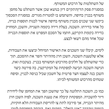
של השתלטות על הרכוש המשותף.
במסגרת פסק הדיןהתקיים דיון בנושא שכן אשר השתלט על מחסן
משותף בבניין בחיפה, והשתמש בו למטרות מגורים. במסגרת הסכסוך
ביקשו שני שכנים מבניין משותף בחיפה אישור לבנות תוספות בנייה,
כל אחד בדירתו. השכנה, בעלת דירה בקומה השנייה, והשכן, המחזיק
בדירה בקומת הקרקע, חתמו על הסכם המפרט את תוספות הבנייה
שכל אחד מהם רשאי לבצע.
לימים, קיבלו שני השכנים את האישור המיוחל וביצעו את העבודות,
אלא שלטענת השכנה, השכן חרג מההיתר והפר את ההסכם, תוך
כדי שהשתלט על חלקים מהרכוש המשותף בבניין. בעקבות זאת,
הגישה השכנה תביעה למפקחת על המקרקעין, בה פירטה כיצד
השכן בנה לעצמו חצר פרטית על חשבון שביל כניסה לבניין, וסיפח
שטחים מהרכוש המשותף לביתו.
כמו כן, השכנה התלוננה על כך שהשכן הפך את המחסן שלו ליחידת
דיור להשכרה. המפקחת קיבלה את טענת השכנה, לפיה השכן חרג
מהיתר הבנייה, אך סירבה לתת צו להריסת העבודות הלא חוקיות,
בנימוק שהדבר "אינו ריאלי". במקום זאת, הורתה המפקחת לשכן