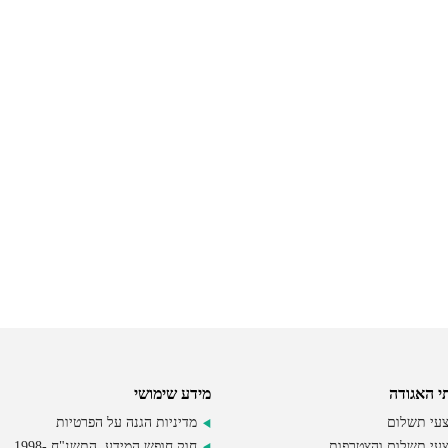
י האגודה
מידע שימושי
עי תשלום
מדיניות הגנה על הפרטיות
עי תשלום והצטרפות
חוק חופש המידע, התשנ"ח -1998