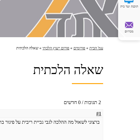
תוכנת ועד בית
מכרזים
עמ' הבית
»
פורומים
»
פורום ייעוץ הלכתי
»
שאלה הלכתית
ה
י
נ
שאלה הלכתית
ך
נ
מ
צ
א
כ
2 תגובות / 0 חדשים
א
#1
ן
ברצוני לשאול מה ההלכה לגבי גביית ריבית על פיגור ב