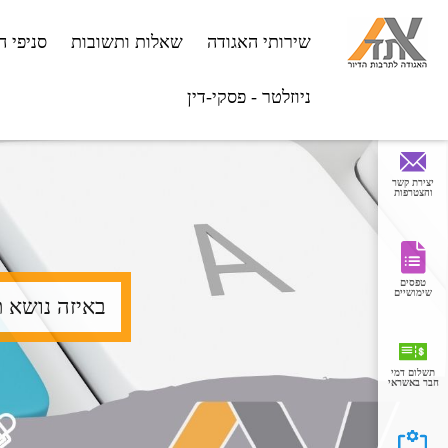
שירותי האגודה
שאלות ותשובות
סניפי ה
ניוזלטר - פסקי-דין
יצירת קשר
והצטרפות
טפסים
חיפוש
שימושיים
טופס
חיפוש
תשלום דמי
חבר באשראי