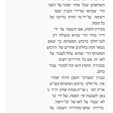
השותפים שכל אחד יסמוך על השני
הרי שכדאי שדיירי הבניין יעשו
רשימה על ידי מי תהיה בדיקה של
כל קומה.
מכירת החמץ, אם תיעשה על ידי
דייר בודד הרי שהיא מועילה רק
לגבי חלקו ברכוש המשותף. כך שאם
נשאר חמץ בחלקים אחרים של הרכוש
המשותף הרי שהוא עלול לעבור על
לאו זה. אם כל הדיירים רוצים
במכירת החמץ הוא יכול למכור עבור
כולם.
בבניין "מעורב" השכן הדתי יפקיר
את כל חלקו ברכוש המשותף (שו"ע
או"ח רמו ג שו"ת מנחת יצחק ח"ד נו
(א) לשבעת ימי הפסח, ועל ידי כך
לא יעבור על לאו של 'בל יראה'.
בדירות שחצי מהדירה רשומה על