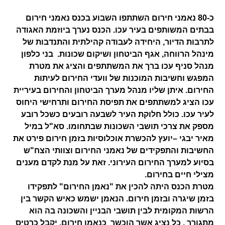
כ-80 נאמני חירום השתתפו השבוע בכנס נאמני חירום
בבתים המשותפים בעיר עכו. הכנס נערך ביוזמת האגודה
לתרבות הדיור, היחידה לעבודה קהילתית והתנדבות של
מינהל הרווחה, אגף הביטחון ושיקום שכונות. בני כלפון
מנהל סניף עכו ברך את המשתתפים והציג את מטרת
המפגש וחשיבות המוכנות של וועדי החירום לעיתות
החירום. איתן שליו מנהל מערך הביטחון והחירום בעיריית
עכו הציג למשתתפים את תפיסת החירום ותרחישי היחוס
לעיר עכו. כולל חלוקת העיר לשבעה רובעים כשכל רובע
מספק את צרכי תושבי השכונות שבתחומו. סא"ל במיל
מאיר יבגי –יועץ להכשרת אוכלוסיות בזמן חירום פירט את
החשיבות והתפקידים של נאמני החירום וצוותי הצח"ש
בסיוע למערך החירום העירוני. זאת על מנת לקדם מענים
מצילי חיים בחירום.
מטרת הכנס היתה להכין את "נאמן החירום" לתפקידו
בזמן שיגרה ובזמן חירום. הנאמן ישמש כאיש הקשר בין
הרשות המקומית לבין תושבי הבניין והשכונה בה הוא
מתגורר . כל נציג אשר הוכשר כנאמן חירום, יקבל כרטיס