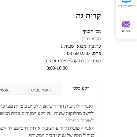
ה
תוכנת ועד בית
י
נ
קרית גת
ך
נ
מס' הסניף:
מכרזים
מ
צ
מחוז:
דרום
א
כתובת:
מבוא ישעיה 1
כ
פקס:
08-6602243
א
מועדי קבלת קהל:
ימים:
א
ב
ג
ד
ה
ן
8:00-16:00
רקע כללי
תחומי פעילות
אנשי 
האגודה לתרבות הדיור שואפת לסייע ביצירת מערכת י
וליישב מחלוקות שונות על רקע המגורים בבית המש
ולטיפוח סביבתו.
האגודה פועלת ליידוע הציבור אודות דרכי פעולה ל
בניהול תקין של ענייני הבית המשותף.