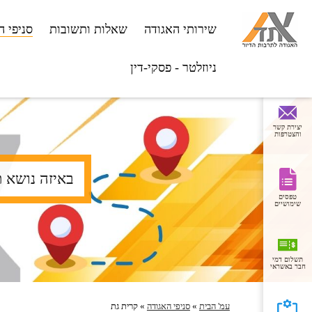
שירותי האגודה
שאלות ותשובות
סניפי ה
ניוזלטר - פסקי-דין
יצירת קשר
והצטרפות
חיפוש
טופס
חיפוש
טפסים
שימושיים
תשלום דמי
חבר באשראי
עמ' הבית
»
סניפי האגודה
»
קרית גת