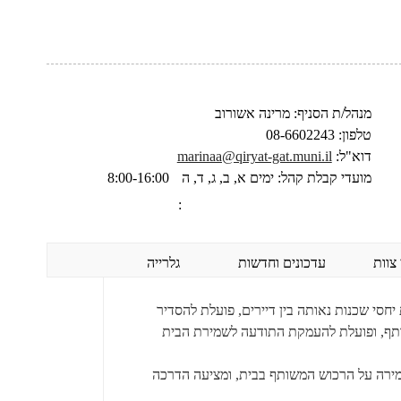
מנהל/ת הסניף:
מרינה אשורוב
טלפון:
08-6602243
דוא"ל:
marinaa@qiryat-gat.muni.il
מועדי קבלת קהל:
ימים
א, ב, ג, ד, ה
8:00-16:00
:
צוות
עדכונים וחדשות
גלרייה
חסי שכנות נאותה בין דיירים, פועלת להסדיר
ותף, ופועלת להעמקת התודעה לשמירת הבית
שמירה על הרכוש המשותף בבית, ומציעה הדרכה