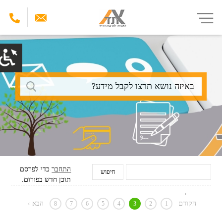
דילוג
לתוכן
העיקרי
חיפוש
התחבר
כדי לפרסם
תוכן חדש בפורום.
‹
הקודם
הבא ›
8
7
6
5
4
3
2
1