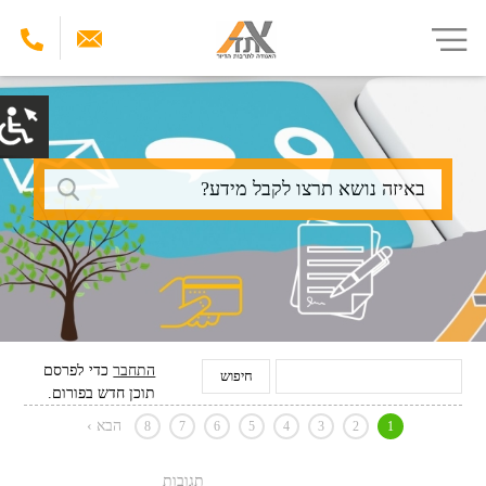
דילוג
לתוכן
העיקרי
חיפוש
התחבר
כדי לפרסם
תוכן חדש בפורום.
הבא ›
8
7
6
5
4
3
2
1
תגובות