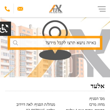
דילוג
לתוכן
העיקרי
חיפוש
אלעד
מס' הסניף:
מחוז:
מרכז
מנהל/ת הסניף:
לאה דוידוב