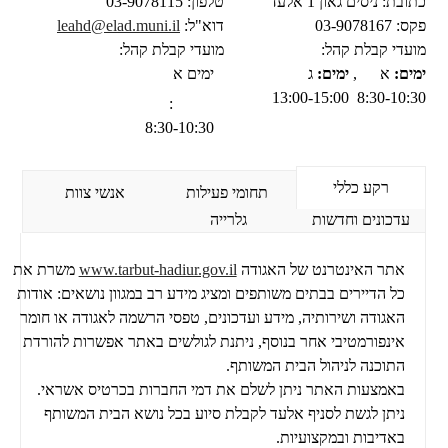
כתובת:
ניסים גאון 1 אלעד
טלפון:
03-9078115
פקס:
03-9078167
דוא"ל:
leahd@elad.muni.il
מועדי קבלת קהל:
מועדי קבלת קהל:
ימים:
א
,
ימים:
ג
ימים
א
13:00-15:00
8:30-10:30
:
8:30-10:30
רקע כללי
תחומי פעילות
אנשי צוות
עדכונים וחדשות
גלרייה
אתר האינטרנט של האגודה
www.tarbut-hadiur.gov.il
משרת את
כל הדיירים בבתים משותפים ומציג מידע רב במגוון נושאים: אודות
האגודה ושירותיה, מידע ועדכונים, טפסי הרשמה לאגודה או חומר
אינפורמטיבי אחר בנוסף, ניתנת לגולשים באתר אפשרות להורדת
התוכנה לניהול הבית המשותף.
באמצעות האתר ניתן לשלם את דמי החברות בכרטיס אשראי.
ניתן לגשת לסניף אלעד לקבלת סיוע בכל נושא הבית המשותף
באדיבות ובמקצועיות.