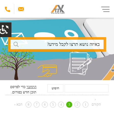
דילוג
לתוכן
העיקרי
חיפוש
התחבר
כדי לפרסם
תוכן חדש בפורום.
‹
הקודם
הבא ›
8
7
6
5
4
3
2
1